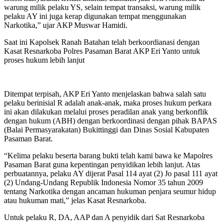
warung milik pelaku YS, selain tempat transaksi, warung milik
pelaku AY ini juga kerap digunakan tempat menggunakan
Narkotika,” ujar AKP Muswar Hamidi.
Saat ini Kapolsek Ranah Batahan telah berkoordianasi dengan
Kasat Resnarkoba Polres Pasaman Barat AKP Eri Yanto untuk
proses hukum lebih lanjut
Ditempat terpisah, AKP Eri Yanto menjelaskan bahwa salah satu
pelaku berinisial R adalah anak-anak, maka proses hukum perkara
ini akan dilakukan melalui proses peradilan anak yang berkonflik
dengan hukum (ABH) dengan berkoordinasi dengan pihak BAPAS
(Balai Permasyarakatan) Bukittinggi dan Dinas Sosial Kabupaten
Pasaman Barat.
“Kelima pelaku beserta barang bukti telah kami bawa ke Mapolres
Pasaman Barat guna kepentingan penyidikan lebih lanjut. Atas
perbuatannya, pelaku AY dijerat Pasal 114 ayat (2) Jo pasal 111 ayat
(2) Undang-Undang Republik Indonesia Nomor 35 tahun 2009
tentang Narkotika dengan ancaman hukuman penjara seumur hidup
atau hukuman mati,” jelas Kasat Resnarkoba.
Untuk pelaku R, DA, AAP dan A penyidik dari Sat Resnarkoba