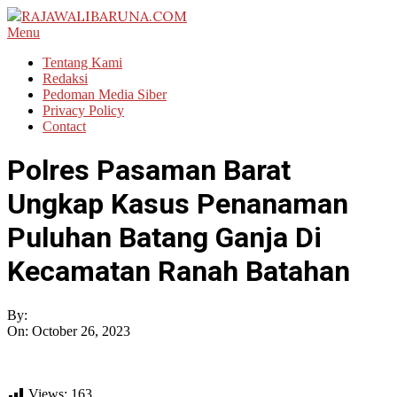
Skip
to
RAJAWALIBARUNA.COM
Primary
Menu
content
Navigation
Tentang Kami
Menu
Redaksi
Pedoman Media Siber
Privacy Policy
Contact
Polres Pasaman Barat
Ungkap Kasus Penanaman
Puluhan Batang Ganja Di
Kecamatan Ranah Batahan
By:
On:
October 26, 2023
Views:
163