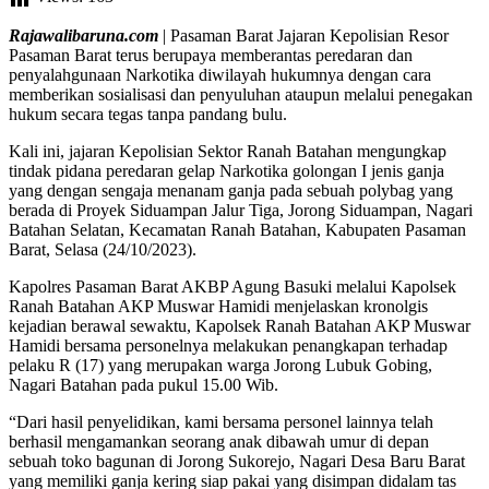
Rajawalibaruna.com
| Pasaman Barat Jajaran Kepolisian Resor
Pasaman Barat terus berupaya memberantas peredaran dan
penyalahgunaan Narkotika diwilayah hukumnya dengan cara
memberikan sosialisasi dan penyuluhan ataupun melalui penegakan
hukum secara tegas tanpa pandang bulu.
Kali ini, jajaran Kepolisian Sektor Ranah Batahan mengungkap
tindak pidana peredaran gelap Narkotika golongan I jenis ganja
yang dengan sengaja menanam ganja pada sebuah polybag yang
berada di Proyek Siduampan Jalur Tiga, Jorong Siduampan, Nagari
Batahan Selatan, Kecamatan Ranah Batahan, Kabupaten Pasaman
Barat, Selasa (24/10/2023).
Kapolres Pasaman Barat AKBP Agung Basuki melalui Kapolsek
Ranah Batahan AKP Muswar Hamidi menjelaskan kronolgis
kejadian berawal sewaktu, Kapolsek Ranah Batahan AKP Muswar
Hamidi bersama personelnya melakukan penangkapan terhadap
pelaku R (17) yang merupakan warga Jorong Lubuk Gobing,
Nagari Batahan pada pukul 15.00 Wib.
“Dari hasil penyelidikan, kami bersama personel lainnya telah
berhasil mengamankan seorang anak dibawah umur di depan
sebuah toko bagunan di Jorong Sukorejo, Nagari Desa Baru Barat
yang memiliki ganja kering siap pakai yang disimpan didalam tas