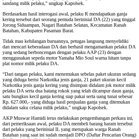
sandang milik pelaku,” ungkap Kapolsek.
Berdasarkan hasil interogasi awal, pelaku R mendapatkan ganja
kering tersebut dari seorang pemuda berinisial DA (22) yang tinggal
Jorong Siduampan, Nagari Batahan Selatan, Kecamatan Ranah
Batahan, Kabupaten Pasaman Barat.
Tidak mau kehilangan buruannya, petugas langsung menyelidiki
dan mencari keberadaan DA dan berhasil mengamankan pelaku DA
yang sedang berboncengan dengan pelaku AAP (23) dengan
menggunakan sepeda motor Yamaha Mio Soul warna hitam tanpa
plat nomor milik pelaku DA.
“Dari tangan pelaku, kami menemukan sebelas paket ukuran sedang
yang diduga berisi Narkotika jenis ganja, 21 paket ukuran kecil
Narkotika jenis ganja kering yang disimpan didalam jok motor milik
pelaku DA serta dua batang rokok yang telah dicampur daun ganja,
satu bungkus kecil ganja kering siap pakai serta uang tunai sebesar
Rp. 627.000,- yang diduga hasil penjualan ganja yang ditemukan
didalam saku celana milik pelaku,” ungkap Kapolsek.
AKP Muswar Hamidi terus melakukan pengembangan perkara ini,
dari pemeriksaan awal, pelaku DA membeli barang haram tersebut
dari pelaku yang berinisial IL yang merupakan warga Ranah
Batahan yang saat ini sudah menjadi DPO (Daftar Pencarian Orang)