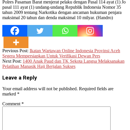
Polres Pasaman Barat menjerat pelaku dengan Pasal 114 ayat (1) Jo
pasal 111 ayat (1) undang-undang Republik Indonesia Nomor 35
tahun 2009 tentang Narkotika dengan ancaman hukuman penjara
maksimal 20 tahun dan denda maksimal 10 milyar. (Handro)
2023-
Previous Post:
Ikatan Wartawan Online Indonesia Provinsi Aceh
10-
Segera Mempersiapkan Untuk Verifikasi Dewan Pers
26
Next Post:
1400 Anak Paud dan TK Sekota Langsa Melaksanakan
Pelatihan Manasik Haji Berjalan Sukses
Leave a Reply
Your email address will not be published.
Required fields are
marked
*
Comment
*