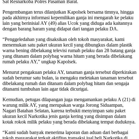
Sat Resnarkoba Polres Pasaman Barat.
Pengembangan terus dilanjutkan Kapolsek bersama timnya, hingga
pada akhirnya informasi kepemilikan ganja ini mengarah ke pelaku
lain yang berinisial AY (49) alias Ucok yang diduga ada kaitannya
dengan barang haram yang didapat dari tangan pelaku DA.
“Penggeledahan yang disaksikan oleh tokoh masyarakat, kami
menemukan satu paket ukuran kecil yang dibungkus dalam plastik
warna bening dibelakang televisi rumah pelaku dan 28 batang ganja
yang ditanam dalam polybag warna hitam yang berada dibelakang
rumah pelaku AY,” ungkap Kapolsek.
Menurut pengakuan pelaku AY, tanaman ganja tersebut diperkirakan
sudah berumur satu bulan, ia mengaku meletakan tanaman tersebut
dibelakang rumah dan ditanam dalam polybag hitam dan sengaja
ditanami tumbuhan lain agar tidak dicurigai.
Kemudian, petugas dilapangan juga mengamankan pelaku A (21) di
warung milik AY, yang merupakan warga Jorong Siduampan,
Nagari Batahan Selatan, karena terbukti menyimpan satu paket
ukuran kecil Narkotika jenis ganja kering yang disimpan dalam
kotak rokok milik pelaku yang berada dibelakang tempat duduknya.
“Kami sudah banyak menerima laporan dan aduan dari berbagai
tokoh masyarakat terkait aktifitas transaksi jual beli Narkotika di