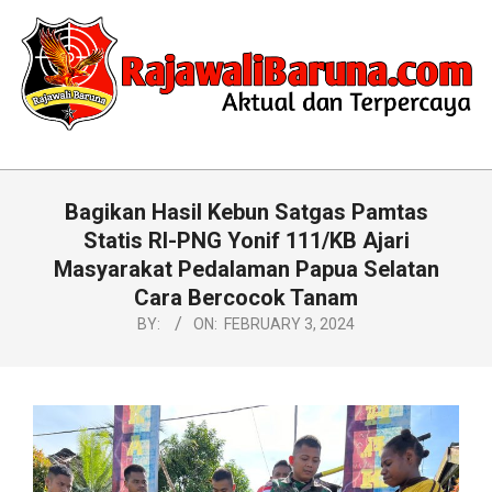
Skip
to
content
RAJAWALIBARUNA.COM
Primary
Navigation
Bagikan Hasil Kebun Satgas Pamtas
Menu
Statis RI-PNG Yonif 111/KB Ajari
Masyarakat Pedalaman Papua Selatan
Cara Bercocok Tanam
BY:
ON:
FEBRUARY 3, 2024