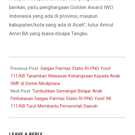
berikan, yaitu penghargaan Golden Award IWO
Indonesia yang ada di provinsi, maupun
kabupaten/kota yang ada di Aceh”, tutur Amrul
Amin BA yang biasa disapa Tengku
2024-
03-
Previous Post:
Satgas Pamtas Statis RI-PNG Yonif
06
111/KB Tanamkan Wawasan Kebangsaan Kepada Anak
SMP di Distrik Mindiptana
Next Post:
Tumbuhkan Semangat Belajar Anak
Perbatasan Satgas Pamtas Statis RI-PNG Yonif RK
111/KB Turut Membantu Pemerintah Daerah
LEAVE A REPLY