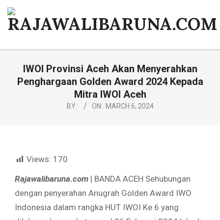
Skip
to
content
RAJAWALIBARUNA.COM
Primary
Navigation
IWOI Provinsi Aceh Akan Menyerahkan
Menu
Penghargaan Golden Award 2024 Kepada
Mitra IWOI Aceh
BY:
ON:
MARCH 6, 2024
Views:
170
Rajawalibaruna.com
| BANDA ACEH Sehubungan
dengan penyerahan Anugrah Golden Award IWO
Indonesia dalam rangka HUT IWOI Ke 6 yang