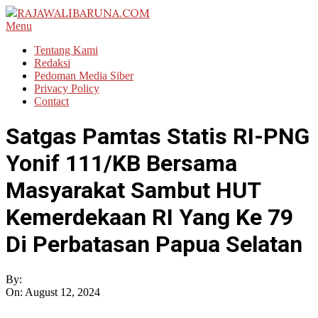
Skip
to
RAJAWALIBARUNA.COM
Primary
Menu
content
Navigation
Tentang Kami
Menu
Redaksi
Pedoman Media Siber
Privacy Policy
Contact
Satgas Pamtas Statis RI-PNG
Yonif 111/KB Bersama
Masyarakat Sambut HUT
Kemerdekaan RI Yang Ke 79
Di Perbatasan Papua Selatan
By:
On:
August 12, 2024