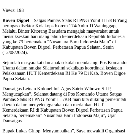
Views:
198
Boven Digoel
– Satgas Pamtas Statis RI-PNG Yonif 111/KB Yang
bertugas disektor Kolakops Korem 174/Anim Ti Waninggap,
Melalui Binter Kitorang Basudara mengajak masyarakat untuk
mensukseskan hari ulang tahun kemerdekaan Republik Indonesia
yang ke 79 bertemakan “Nusantara Baru Indonesia Maju” di
Kabupaten Boven Digoel, Perbatasan Papua Selatan, Senin
(12/08/2024).
Sejumlah masyarakat dan anak sekolah mendatangi Pos Komando
Utama dalam rangka Silaturrahmi sekaligus koordinasi kesiapan
Pelaksanaan HUT Kemerdekaan RI Ke 79 Di Kab. Boven Digoe
Papua Selatan.
Dansatgas Letnan Kolonel Inf. Agus Satrio Wibowo S.I.P,
Mengucapkan”, Selamat datang di Pos Komando Utama Satgas
Pamtas Statis RI-PNG Yonif 111/KB mari kita dukung pemerintah
daerah dalam menyelenggarakan dan meriahkan HUT
Kemerdekaan RI di Kabupaten Boven Digoel Perbatasan Papua
Selatan, bertemakan” Nusantara Baru Indonesia Maju”, Ujar
Dansatgas.
Bapak Lukas Ginop, Menyampaikan”, Saya mewakili Organisasi