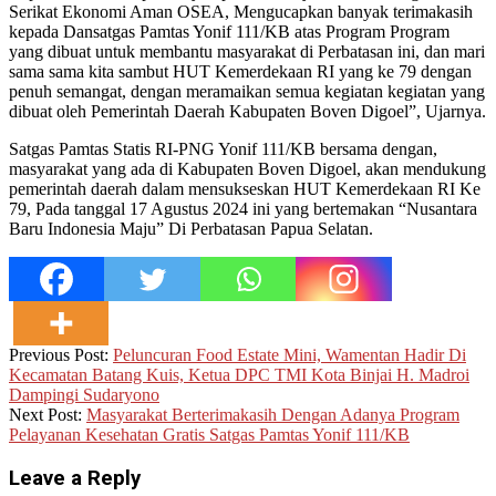
Serikat Ekonomi Aman OSEA, Mengucapkan banyak terimakasih
kepada Dansatgas Pamtas Yonif 111/KB atas Program Program
yang dibuat untuk membantu masyarakat di Perbatasan ini, dan mari
sama sama kita sambut HUT Kemerdekaan RI yang ke 79 dengan
penuh semangat, dengan meramaikan semua kegiatan kegiatan yang
dibuat oleh Pemerintah Daerah Kabupaten Boven Digoel”, Ujarnya.
Satgas Pamtas Statis RI-PNG Yonif 111/KB bersama dengan,
masyarakat yang ada di Kabupaten Boven Digoel, akan mendukung
pemerintah daerah dalam mensukseskan HUT Kemerdekaan RI Ke
79, Pada tanggal 17 Agustus 2024 ini yang bertemakan “Nusantara
Baru Indonesia Maju” Di Perbatasan Papua Selatan.
2024-
Previous Post:
Peluncuran Food Estate Mini, Wamentan Hadir Di
08-
Kecamatan Batang Kuis, Ketua DPC TMI Kota Binjai H. Madroi
12
Dampingi Sudaryono
Next Post:
Masyarakat Berterimakasih Dengan Adanya Program
Pelayanan Kesehatan Gratis Satgas Pamtas Yonif 111/KB
Leave a Reply