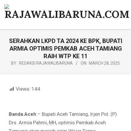
Skip
to
content
RAJAWALIBARUNA.COM
Primary
Navigation
SERAHKAN LKPD TA 2024 KE BPK, BUPATI
Menu
ARMIA OPTIMIS PEMKAB ACEH TAMIANG
RAIH WTP KE 11
BY:
REDAKSI RAJAWALIBARUNA
ON:
MARCH 28, 2025
Views:
144
Banda Aceh
– Bupati Aceh Tamiang, Irjen Pol. (P)
Drs. Armia Pahmi, MH, optimis Pemkab Aceh