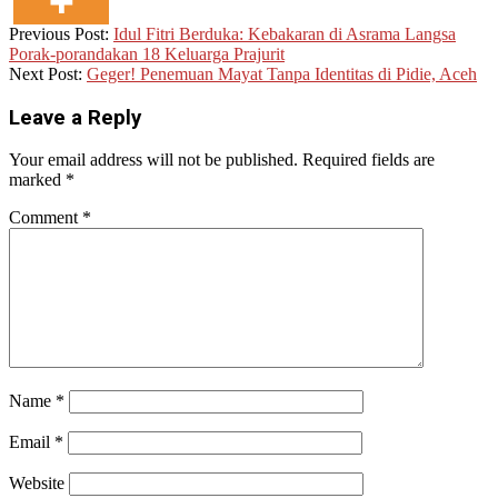
2025-
Previous Post:
Idul Fitri Berduka: Kebakaran di Asrama Langsa
04-
Porak-porandakan 18 Keluarga Prajurit
04
Next Post:
Geger! Penemuan Mayat Tanpa Identitas di Pidie, Aceh
Leave a Reply
Your email address will not be published.
Required fields are
marked
*
Comment
*
Name
*
Email
*
Website