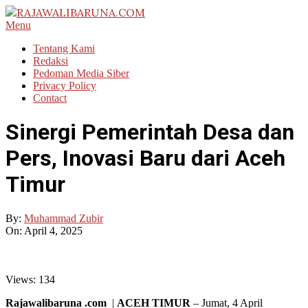
Skip
to
RAJAWALIBARUNA.COM
Primary
Menu
content
Navigation
Tentang Kami
Menu
Redaksi
Pedoman Media Siber
Privacy Policy
Contact
Sinergi Pemerintah Desa dan
Pers, Inovasi Baru dari Aceh
Timur
By:
Muhammad Zubir
On:
April 4, 2025
Views:
134
Rajawalibaruna .com
|
ACEH TIMUR
– Jumat, 4 April