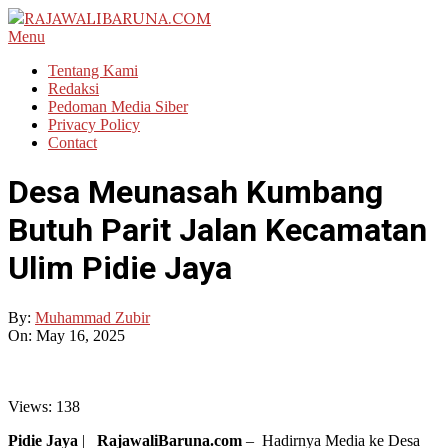
Skip
to
RAJAWALIBARUNA.COM
Primary
Menu
content
Navigation
Tentang Kami
Menu
Redaksi
Pedoman Media Siber
Privacy Policy
Contact
Desa Meunasah Kumbang
Butuh Parit Jalan Kecamatan
Ulim Pidie Jaya
By:
Muhammad Zubir
On:
May 16, 2025
Views:
138
Pidie Jaya
|
RajawaliBaruna.com
– Hadirnya Media ke Desa