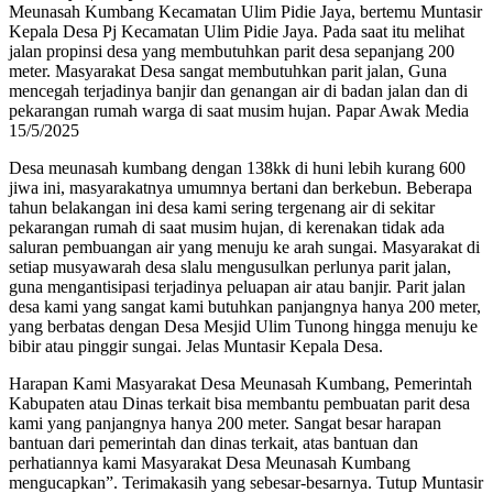
Meunasah Kumbang Kecamatan Ulim Pidie Jaya, bertemu Muntasir
Kepala Desa Pj Kecamatan Ulim Pidie Jaya. Pada saat itu melihat
jalan propinsi desa yang membutuhkan parit desa sepanjang 200
meter. Masyarakat Desa sangat membutuhkan parit jalan, Guna
mencegah terjadinya banjir dan genangan air di badan jalan dan di
pekarangan rumah warga di saat musim hujan. Papar Awak Media
15/5/2025
Desa meunasah kumbang dengan 138kk di huni lebih kurang 600
jiwa ini, masyarakatnya umumnya bertani dan berkebun. Beberapa
tahun belakangan ini desa kami sering tergenang air di sekitar
pekarangan rumah di saat musim hujan, di kerenakan tidak ada
saluran pembuangan air yang menuju ke arah sungai. Masyarakat di
setiap musyawarah desa slalu mengusulkan perlunya parit jalan,
guna mengantisipasi terjadinya peluapan air atau banjir. Parit jalan
desa kami yang sangat kami butuhkan panjangnya hanya 200 meter,
yang berbatas dengan Desa Mesjid Ulim Tunong hingga menuju ke
bibir atau pinggir sungai. Jelas Muntasir Kepala Desa.
Harapan Kami Masyarakat Desa Meunasah Kumbang, Pemerintah
Kabupaten atau Dinas terkait bisa membantu pembuatan parit desa
kami yang panjangnya hanya 200 meter. Sangat besar harapan
bantuan dari pemerintah dan dinas terkait, atas bantuan dan
perhatiannya kami Masyarakat Desa Meunasah Kumbang
mengucapkan”. Terimakasih yang sebesar-besarnya. Tutup Muntasir