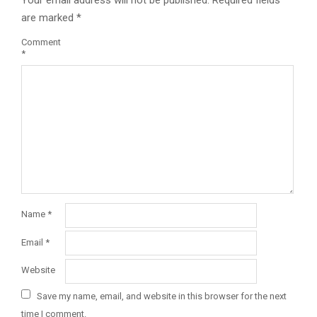
Your email address will not be published.
Required fields
are marked
*
Comment
*
Name
*
Email
*
Website
Save my name, email, and website in this browser for the next
time I comment.