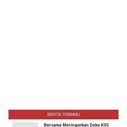
BERITA TERBARU
Bersama Meringankan Duka K3S