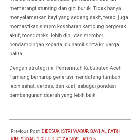
memerangi stunting dan gizi buruk. Tidak hanya
menyelamatkan bayi yang sedang sakit, tetapi juga
memastikan sistem kesehatan kampung bergerak
aktif, mendeteksi lebih dini, dan memberi
pendampingan kepada ibu hamil serta keluarga
balita.
Dengan strategi ini, Pemerintah Kabupaten Aceh
Tamiang berharap generasi mendatang tumbuh
lebih sehat, cerdas, dan kuat, sebagai pondasi
pembangunan daerah yang lebih baik.
2025-
10-
Previous Post:
DIBESUK ISTRI WABUP, BAYI AL FATIH
19
KINI SUDAH DIRUJUK KE ZAINOEL ABIDIN