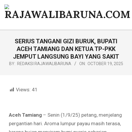
Skip
to
content
RAJAWALIBARUNA.COM
Primary
Navigation
SERIUS TANGANI GIZI BURUK, BUPATI
Menu
ACEH TAMIANG DAN KETUA TP-PKK
JEMPUT LANGSUNG BAYI YANG SAKIT
BY:
REDAKSI RAJAWALIBARUNA
ON:
OCTOBER 19, 2025
Views:
41
Aceh Tamiang
– Senin (1/9/25) petang, menjelang
pergantian hari. Aroma lumpur payau masih terasa,