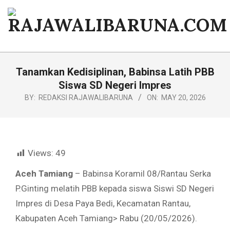
Skip
to
content
RAJAWALIBARUNA.COM
Primary
Navigation
Tanamkan Kedisiplinan, Babinsa Latih PBB
Menu
Siswa SD Negeri Impres
BY:
REDAKSI RAJAWALIBARUNA
ON:
MAY 20, 2026
Views:
49
Aceh Tamiang
– Babinsa Koramil 08/Rantau Serka
P.Ginting melatih PBB kepada siswa Siswi SD Negeri
Impres di Desa Paya Bedi, Kecamatan Rantau,
Kabupaten Aceh Tamiang> Rabu (20/05/2026).