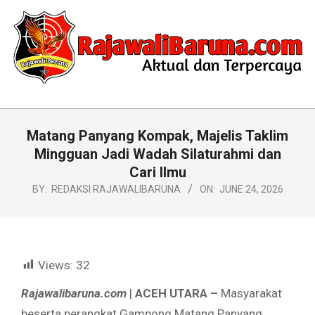
Skip
to
content
RAJAWALIBARUNA.COM
Primary
Navigation
Matang Panyang Kompak, Majelis Taklim
Menu
Mingguan Jadi Wadah Silaturahmi dan
Cari Ilmu
BY:
REDAKSI RAJAWALIBARUNA
ON:
JUNE 24, 2026
Views:
32
Rajawalibaruna.com
|
ACEH UTARA –
Masyarakat
beserta perangkat Gampong Matang Panyang,