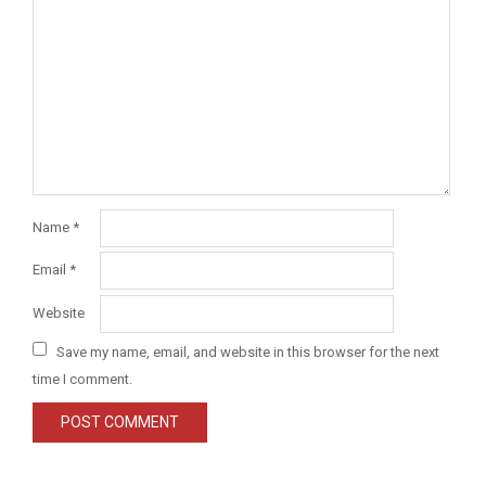
Name
*
Email
*
Website
Save my name, email, and website in this browser for the next
time I comment.