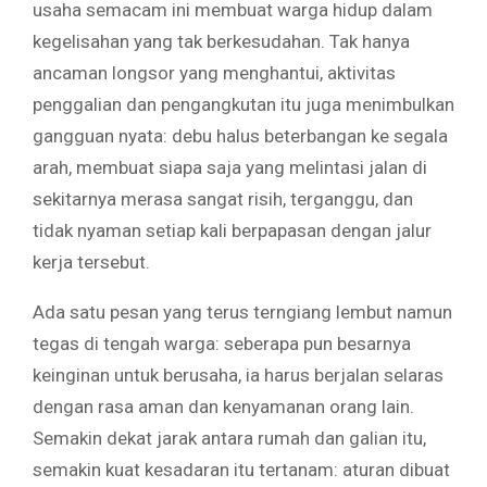
usaha semacam ini membuat warga hidup dalam
kegelisahan yang tak berkesudahan. Tak hanya
ancaman longsor yang menghantui, aktivitas
penggalian dan pengangkutan itu juga menimbulkan
gangguan nyata: debu halus beterbangan ke segala
arah, membuat siapa saja yang melintasi jalan di
sekitarnya merasa sangat risih, terganggu, dan
tidak nyaman setiap kali berpapasan dengan jalur
kerja tersebut.
Ada satu pesan yang terus terngiang lembut namun
tegas di tengah warga: seberapa pun besarnya
keinginan untuk berusaha, ia harus berjalan selaras
dengan rasa aman dan kenyamanan orang lain.
Semakin dekat jarak antara rumah dan galian itu,
semakin kuat kesadaran itu tertanam: aturan dibuat