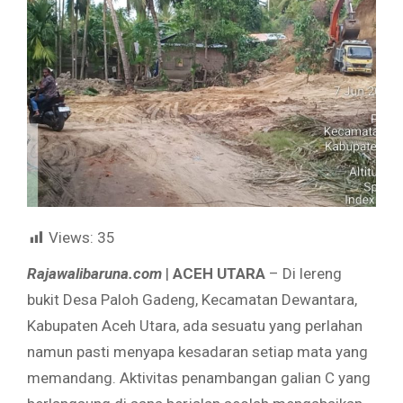
Views:
35
Rajawalibaruna.com
|
ACEH UTARA
– Di lereng
bukit Desa Paloh Gadeng, Kecamatan Dewantara,
Kabupaten Aceh Utara, ada sesuatu yang perlahan
namun pasti menyapa kesadaran setiap mata yang
memandang. Aktivitas penambangan galian C yang