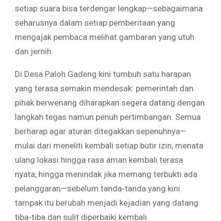
setiap suara bisa terdengar lengkap—sebagaimana
seharusnya dalam setiap pemberitaan yang
mengajak pembaca melihat gambaran yang utuh
dan jernih.
Di Desa Paloh Gadeng kini tumbuh satu harapan
yang terasa semakin mendesak: pemerintah dan
pihak berwenang diharapkan segera datang dengan
langkah tegas namun penuh pertimbangan. Semua
berharap agar aturan ditegakkan sepenuhnya—
mulai dari meneliti kembali setiap butir izin, menata
ulang lokasi hingga rasa aman kembali terasa
nyata, hingga menindak jika memang terbukti ada
pelanggaran—sebelum tanda‑tanda yang kini
tampak itu berubah menjadi kejadian yang datang
tiba‑tiba dan sulit diperbaiki kembali.