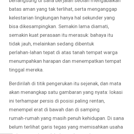
berlangsung di sana berjalan seolah mengabaikan
batas aman yang tak terlihat, serta menganggap
kelestarian lingkungan hanya hal sekunder yang
bisa dikesampingkan. Semakin lama diamati,
semakin kuat perasaan itu merasuk: bahaya itu
tidak jauh, melainkan sedang dibentuk
perlahan‑lahan tepat di atas tanah tempat warga
menumpahkan harapan dan menempatkan tempat
tinggal mereka.
Berdirilah di titik pengerukan itu sejenak, dan mata
akan menangkap satu gambaran yang nyata: lokasi
ini terhampar persis di posisi paling rentan,
menempel erat di bawah dan di samping
rumah‑rumah yang masih penuh kehidupan. Di sana
belum terlihat garis tegas yang memisahkan usaha