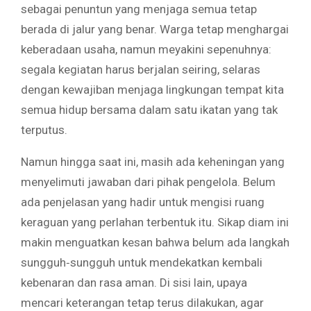
sebagai penuntun yang menjaga semua tetap
berada di jalur yang benar. Warga tetap menghargai
keberadaan usaha, namun meyakini sepenuhnya:
segala kegiatan harus berjalan seiring, selaras
dengan kewajiban menjaga lingkungan tempat kita
semua hidup bersama dalam satu ikatan yang tak
terputus.
Namun hingga saat ini, masih ada keheningan yang
menyelimuti jawaban dari pihak pengelola. Belum
ada penjelasan yang hadir untuk mengisi ruang
keraguan yang perlahan terbentuk itu. Sikap diam ini
makin menguatkan kesan bahwa belum ada langkah
sungguh‑sungguh untuk mendekatkan kembali
kebenaran dan rasa aman. Di sisi lain, upaya
mencari keterangan tetap terus dilakukan, agar