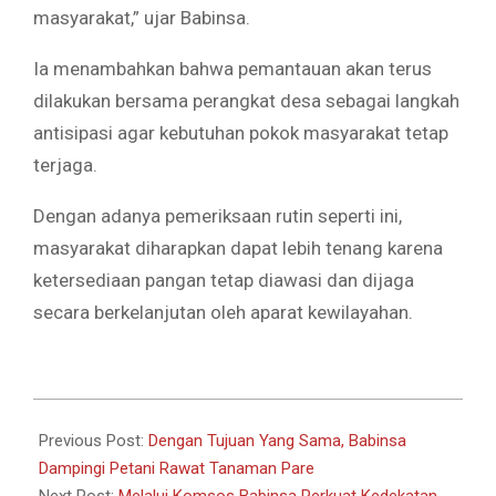
masyarakat,” ujar Babinsa.
Ia menambahkan bahwa pemantauan akan terus
dilakukan bersama perangkat desa sebagai langkah
antisipasi agar kebutuhan pokok masyarakat tetap
terjaga.
Dengan adanya pemeriksaan rutin seperti ini,
masyarakat diharapkan dapat lebih tenang karena
ketersediaan pangan tetap diawasi dan dijaga
secara berkelanjutan oleh aparat kewilayahan.
2026-
07-
Previous Post:
Dengan Tujuan Yang Sama, Babinsa
02
Dampingi Petani Rawat Tanaman Pare
Next Post:
Melalui Komsos Babinsa Perkuat Kedekatan