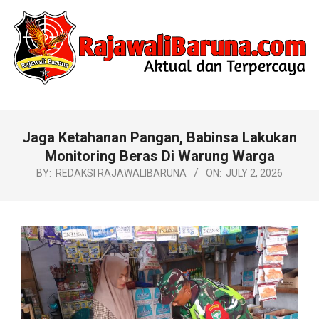
Skip
to
content
RAJAWALIBARUNA.COM
Primary
Navigation
Jaga Ketahanan Pangan, Babinsa Lakukan
Menu
Monitoring Beras Di Warung Warga
BY:
REDAKSI RAJAWALIBARUNA
ON:
JULY 2, 2026