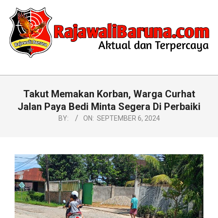
Skip
to
content
RAJAWALIBARUNA.COM
Primary
Navigation
Takut Memakan Korban, Warga Curhat
Menu
Jalan Paya Bedi Minta Segera Di Perbaiki
BY:
ON:
SEPTEMBER 6, 2024