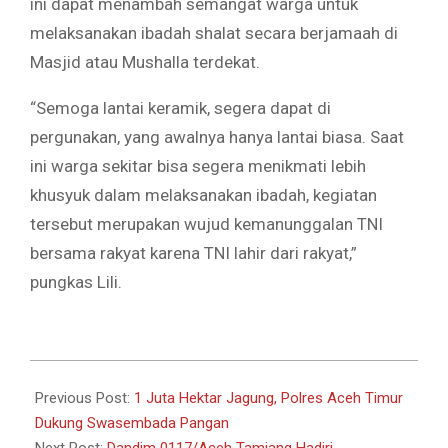
ini dapat menambah semangat warga untuk
melaksanakan ibadah shalat secara berjamaah di
Masjid atau Mushalla terdekat.
“Semoga lantai keramik, segera dapat di
pergunakan, yang awalnya hanya lantai biasa. Saat
ini warga sekitar bisa segera menikmati lebih
khusyuk dalam melaksanakan ibadah, kegiatan
tersebut merupakan wujud kemanunggalan TNI
bersama rakyat karena TNI lahir dari rakyat,”
pungkas Lili.
2025-
01-
Previous Post:
1 Juta Hektar Jagung, Polres Aceh Timur
21
Dukung Swasembada Pangan
Next Post:
Dandim 0117/Aceh Tamiang Hadiri