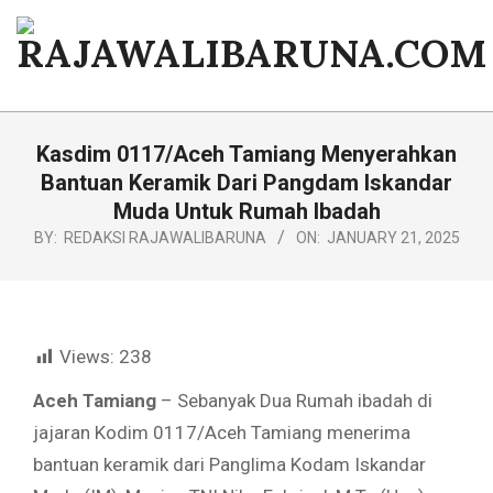
Skip
to
content
RAJAWALIBARUNA.COM
Primary
Navigation
Kasdim 0117/Aceh Tamiang Menyerahkan
Menu
Bantuan Keramik Dari Pangdam Iskandar
Muda Untuk Rumah Ibadah
BY:
REDAKSI RAJAWALIBARUNA
ON:
JANUARY 21, 2025
Views:
238
Aceh Tamiang
– Sebanyak Dua Rumah ibadah di
jajaran Kodim 0117/Aceh Tamiang menerima
bantuan keramik dari Panglima Kodam Iskandar