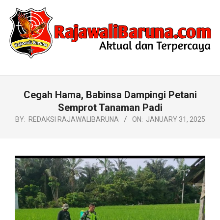
Skip
to
content
RAJAWALIBARUNA.COM
Primary
Navigation
Cegah Hama, Babinsa Dampingi Petani
Menu
Semprot Tanaman Padi
BY:
REDAKSI RAJAWALIBARUNA
ON:
JANUARY 31, 2025