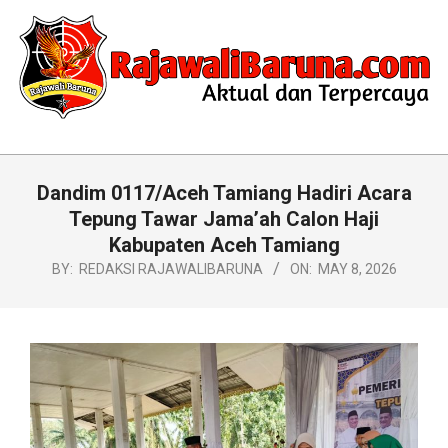
Skip
to
content
RAJAWALIBARUNA.COM
Primary
Navigation
Dandim 0117/Aceh Tamiang Hadiri Acara
Menu
Tepung Tawar Jama’ah Calon Haji
Kabupaten Aceh Tamiang
BY:
REDAKSI RAJAWALIBARUNA
ON:
MAY 8, 2026