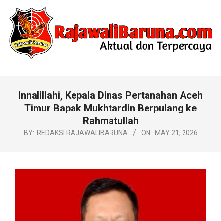
Skip
to
content
RAJAWALIBARUNA.COM
Primary
Navigation
Innalillahi, Kepala Dinas Pertanahan Aceh
Menu
Timur Bapak Mukhtardin Berpulang ke
Rahmatullah
BY:
REDAKSI RAJAWALIBARUNA
ON:
MAY 21, 2026