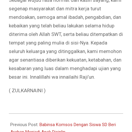
Sebagai wujud rasa hormat dan kasih sayang, kami
segenap masyarakat dan mitra kerja turut
mendoakan, semoga amal ibadah, pengabdian, dan
kebaikan yang telah beliau lakukan selama hidup
diterima oleh Allah SWT, serta beliau ditempatkan di
tempat yang paling mulia di sisi-Nya. Kepada
seluruh keluarga yang ditinggalkan, kami memohon
agar senantiasa diberikan kekuatan, ketabahan, dan
kesabaran yang luas dalam menghadapi ujian yang
besar ini. Innalillahi wa innailaihi Raji’un.
( ZULKARNAINI )
2026-
05-
Previous Post:
Babinsa Komsos Dengan Siswa SD Beri
21
Arahan Menjadi Anak Disiplin