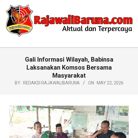
Skip
to
content
RAJAWALIBARUNA.COM
Primary
Navigation
Gali Informasi Wilayah, Babinsa
Menu
Laksanakan Komsos Bersama
Masyarakat
BY:
REDAKSI RAJAWALIBARUNA
ON:
MAY 22, 2026