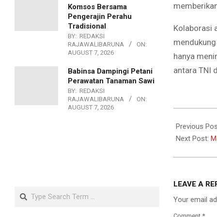
memberikan 
Komsos Bersama
Pengerajin Perahu
Tradisional
Kolaborasi 
BY:
REDAKSI
mendukung m
RAJAWALIBARUNA
ON:
AUGUST 7, 2026
hanya menin
antara TNI 
Babinsa Dampingi Petani
Perawatan Tanaman Sawi
BY:
REDAKSI
RAJAWALIBARUNA
ON:
AUGUST 7, 2026
2026-
06-
Previous Pos
01
Next Post:
M
LEAVE A RE
Search
Your email ad
Comment
*