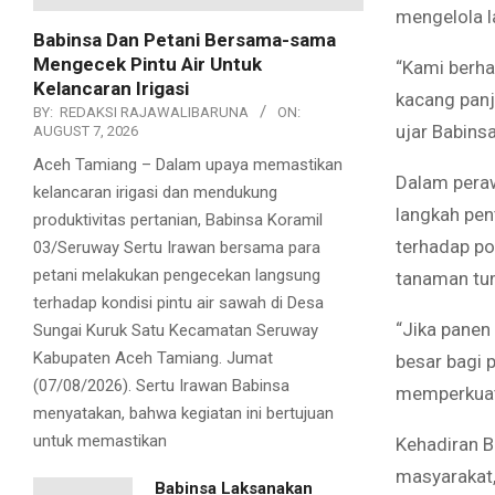
mengelola l
Babinsa Dan Petani Bersama-sama
Mengecek Pintu Air Untuk
“Kami berha
Kelancaran Irigasi
kacang panj
BY:
REDAKSI RAJAWALIBARUNA
ON:
ujar Babinsa
AUGUST 7, 2026
Aceh Tamiang – Dalam upaya memastikan
Dalam peraw
kelancaran irigasi dan mendukung
langkah pen
produktivitas pertanian, Babinsa Koramil
terhadap po
03/Seruway Sertu Irawan bersama para
petani melakukan pengecekan langsung
tanaman tum
terhadap kondisi pintu air sawah di Desa
“Jika panen
Sungai Kuruk Satu Kecamatan Seruway
Kabupaten Aceh Tamiang. Jumat
besar bagi p
(07/08/2026). Sertu Irawan Babinsa
memperkuat 
menyatakan, bahwa kegiatan ini bertujuan
untuk memastikan
Kehadiran Ba
masyarakat,
Babinsa Laksanakan