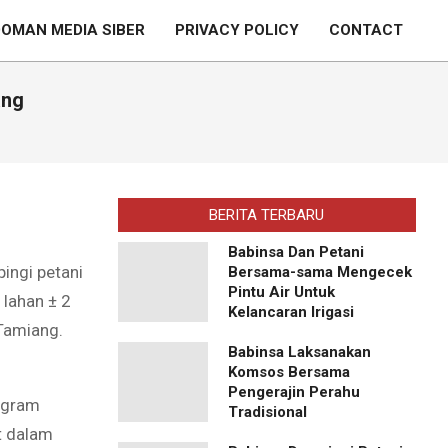
OMAN MEDIA SIBER
PRIVACY POLICY
CONTACT
Prim
Navi
Men
ang
BERITA TERBARU
Babinsa Dan Petani
ingi petani
Bersama-sama Mengecek
Pintu Air Untuk
 lahan ± 2
Kelancaran Irigasi
Tamiang.
Babinsa Laksanakan
Komsos Bersama
Pengerajin Perahu
ogram
Tradisional
t dalam