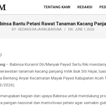
TENTANG KAMI
REDAKSI
PED
M
binsa Bantu Petani Rawat Tanaman Kacang Panj
BY:
REDAKSI RAJAWALIBARUNA
ON:
JUNE 1, 2026
0
ang
– Babinsa Koramil 06/Manyak Payed Sertu Riki mendamp
rawatan tanaman kacang panjang milik ibuk Siti Hajar, luas
esa Benteng Anyar Kecamatan Mayak Payed Kabupaten Aceh 
6/2026).
i merupakan bagian dari upaya Babinsa untuk mendukung pr
pangan nasional dan memotivasi petani agar semakin gia