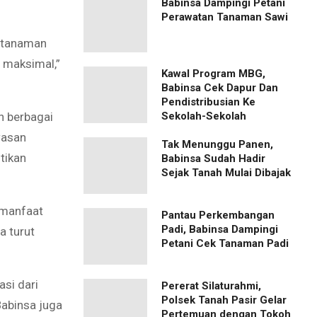
Babinsa Dampingi Petani
Perawatan Tanaman Sawi
a tanaman
 maksimal,”
Kawal Program MBG,
Babinsa Cek Dapur Dan
Pendistribusian Ke
Sekolah-Sekolah
n berbagai
wasan
Tak Menunggu Panen,
tikan
Babinsa Sudah Hadir
Sejak Tanah Mulai Dibajak
 manfaat
Pantau Perkembangan
Padi, Babinsa Dampingi
a turut
Petani Cek Tanaman Padi
asi dari
Pererat Silaturahmi,
Polsek Tanah Pasir Gelar
Babinsa juga
Pertemuan dengan Tokoh