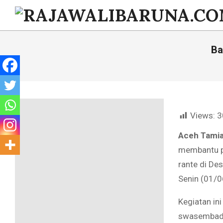
Skip
to
RAJAWALIBARUNA.CO
content
Ba
Views:
3
Aceh Tami
membantu pe
rante di D
Senin (01/0
Kegiatan in
swasembada 