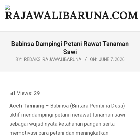
Skip
to
content
RAJAWALIBARUNA.COM
Primary
Navigation
Babinsa Dampingi Petani Rawat Tanaman
Menu
Sawi
BY:
REDAKSI RAJAWALIBARUNA
ON:
JUNE 7, 2026
Views:
29
Aceh Tamiang
– Babinsa (Bintara Pembina Desa)
aktif mendampingi petani merawat tanaman sawi
sebagai wujud nyata ketahanan pangan serta
memotivasi para petani dan meningkatkan