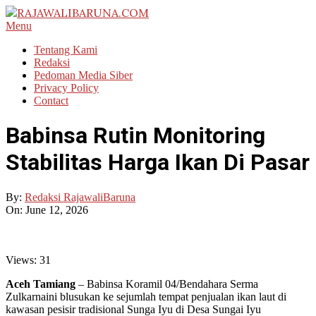
Skip
to
RAJAWALIBARUNA.COM
Primary
Menu
content
Navigation
Tentang Kami
Menu
Redaksi
Pedoman Media Siber
Privacy Policy
Contact
Babinsa Rutin Monitoring
Stabilitas Harga Ikan Di Pasar
By:
Redaksi RajawaliBaruna
On:
June 12, 2026
Views:
31
Aceh Tamiang
– Babinsa Koramil 04/Bendahara Serma
Zulkarnaini blusukan ke sejumlah tempat penjualan ikan laut di
kawasan pesisir tradisional Sunga Iyu di Desa Sungai Iyu