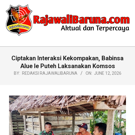
Skip
to
content
RAJAWALIBARUNA.COM
Primary
Navigation
Ciptakan Interaksi Kekompakan, Babinsa
Menu
Alue Ie Puteh Laksanakan Komsos
BY:
REDAKSI RAJAWALIBARUNA
ON:
JUNE 12, 2026