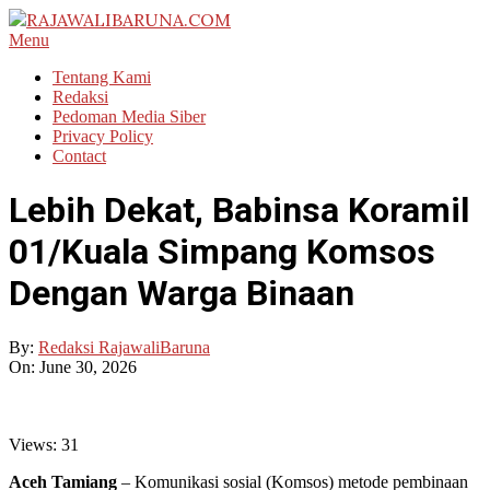
Skip
to
RAJAWALIBARUNA.COM
Primary
Menu
content
Navigation
Tentang Kami
Menu
Redaksi
Pedoman Media Siber
Privacy Policy
Contact
Lebih Dekat, Babinsa Koramil
01/Kuala Simpang Komsos
Dengan Warga Binaan
By:
Redaksi RajawaliBaruna
On:
June 30, 2026
Views:
31
Aceh Tamiang
– Komunikasi sosial (Komsos) metode pembinaan