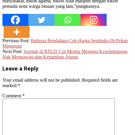
masyarakat, tokoh agama, tokoh Adat maupun dengan tokoh
pemuda serta warga binaan yang lain,”pungkasnya.
2026-
Previous Post:
Babinsa Bendahara Cek Harga Sembako Di Pekan
06-
Mingguan
30
Next Post:
Sorotan di RSUD Cut Meutia Menjaga Keseimbangan
Hak Mengawasi dan Kepatuhan Aturan
Leave a Reply
Your email address will not be published.
Required fields are
marked
*
Comment
*