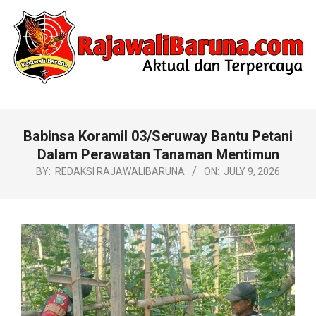
Skip
to
content
RAJAWALIBARUNA.COM
Primary
Navigation
Babinsa Koramil 03/Seruway Bantu Petani
Menu
Dalam Perawatan Tanaman Mentimun
BY:
REDAKSI RAJAWALIBARUNA
ON:
JULY 9, 2026