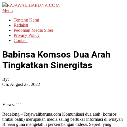
Skip
to
RAJAWALIBARUNA.COM
Primary
Menu
content
Navigation
Tentang Kami
Menu
Redaksi
Pedoman Media Siber
Privacy Policy
Contact
Babinsa Komsos Dua Arah
Tingkatkan Sinergitas
By:
On:
August 28, 2022
Views:
111
Redelong – Rajawalibaruna.com Komunikasi dua arah (komsos
timbal balik) merupakan media saling bertukar informasi di wilayah
Binaan guna mengetahui perkembangan didesa. Seperti yang