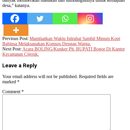
banyak memberikan masukan dan sumbangsihnya untuk kemajuan
desa,” katanya.
2022-
Previous Post:
Mamfaatkan Waktu Istirahat Sambil Minum Kopi
08-
Babinsa Melaksanakan Komsos Dengan Warga.
28
Next Post:
Acara BOLING/Kunker Plt. BUPATI Bogor Di Kantor
Kecamatan Cijeruk.
Leave a Reply
Your email address will not be published.
Required fields are
marked
*
Comment
*