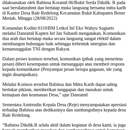
dilaksanakan oleh Babinsa Koramil 06/Bukit Serda Dikdik. R pada
saat bersilaturahmi dan bertatap muka langsung bersama mitra karib
di Kantor Desa Bale Redelong Kecamatan Bukit Kabupaten Bener
Meriah. Minggu (28/08/2022)
Komandan Kodim 0119/BM Letkol Inf Eko Wahyu Sugiarto
melalui Danramil Kapten Inf Jan Suhardi mengatakan, Komunikasi
dua arah dan bertatap muka secara langsung sangat efektif dalam
membangun hubungan baik sehingga terbentuk sinergitas dan
kemanunggalan TNI dengan Rakyat.
Dalam proses komsos tersebut, komunikan (pihak yang menerima
pesan) diberi kesempatan untuk menanggapi atau memberi respons
kepada komunikator (Penyampai pesan berupa gagasan, ide yang
ingin disampaikan).
Melalui Komsos tersebut Babinsa dan Mitra Karib dapat saling
bertukar pikiran, memberikan tanggapan dan masukan untuk
kemajuan dan keamanan Desa,” ujar Danramil
Sementara Amirrudin Kepala Desa (Reje) menyampaiakan apresiasi
terhadap Babinsa atas dedikasinya dan sumbangsihnya kepada desa
Bale Redelong.
“Babinsa Dikdik.R selalu aktif dalam kegiatan di desa kami, ia juga