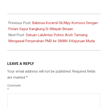
2025-
01-
Previous Post:
Babinsa Koramil 06/Mpy Komsos Dengan
14
Petani Sayur Kangkung Di Wilayah Binaan
Next Post:
Satuan Lalulintas Polres Aceh Tamiang
Mengawal Penyerahan PMD ke SMAN 4 Kejuruan Muda
LEAVE A REPLY
Your email address will not be published.
Required fields
are marked
*
Comment
*