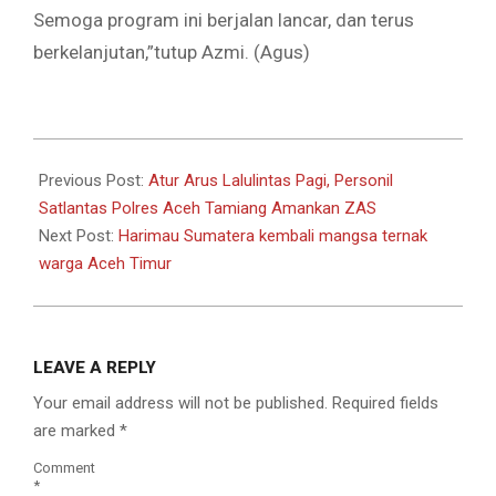
Semoga program ini berjalan lancar, dan terus
berkelanjutan,”tutup Azmi. (Agus)
2025-
01-
Previous Post:
Atur Arus Lalulintas Pagi, Personil
14
Satlantas Polres Aceh Tamiang Amankan ZAS
Next Post:
Harimau Sumatera kembali mangsa ternak
warga Aceh Timur
LEAVE A REPLY
Your email address will not be published.
Required fields
are marked
*
Comment
*