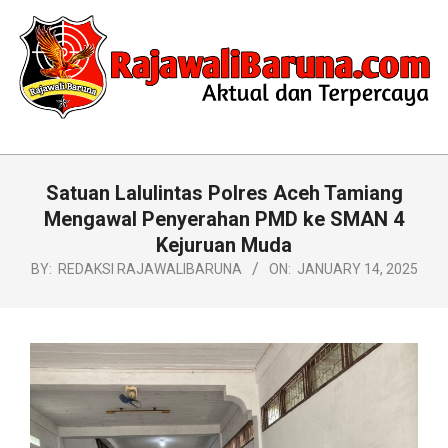
Skip
to
content
RAJAWALIBARUNA.COM
Primary
Navigation
Satuan Lalulintas Polres Aceh Tamiang
Menu
Mengawal Penyerahan PMD ke SMAN 4
Kejuruan Muda
BY:
REDAKSI RAJAWALIBARUNA
ON:
JANUARY 14, 2025