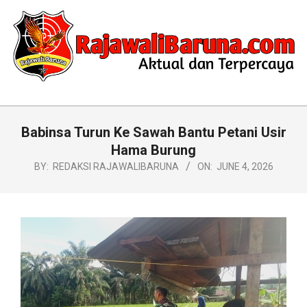
Skip
to
content
RAJAWALIBARUNA.COM
Primary
Navigation
Babinsa Turun Ke Sawah Bantu Petani Usir
Menu
Hama Burung
BY:
REDAKSI RAJAWALIBARUNA
ON:
JUNE 4, 2026