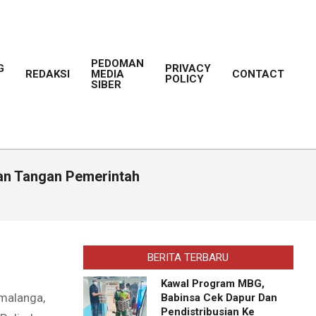
PEDOMAN
G
PRIVACY
REDAKSI
MEDIA
CONTACT
POLICY
Prim
SIBER
Navi
Men
ran Tangan Pemerintah
BERITA TERBARU
Kawal Program MBG,
malanga,
Babinsa Cek Dapur Dan
Pendistribusian Ke