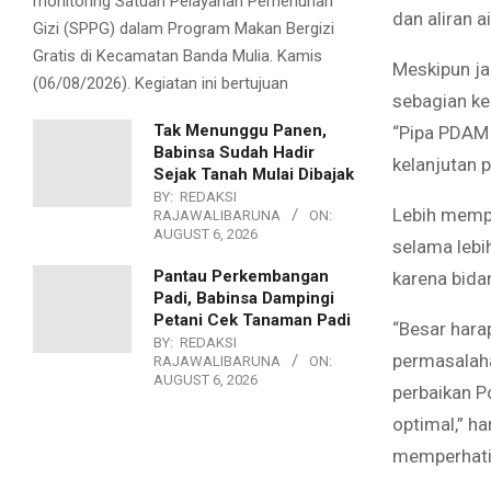
monitoring Satuan Pelayanan Pemenuhan
dan aliran a
Gizi (SPPG) dalam Program Makan Bergizi
Gratis di Kecamatan Banda Mulia. Kamis
Meskipun ja
(06/08/2026). Kegiatan ini bertujuan
sebagian ke
Tak Menunggu Panen,
“Pipa PDAM 
Babinsa Sudah Hadir
kelanjutan p
Sejak Tanah Mulai Dibajak
BY:
REDAKSI
Lebih mempr
RAJAWALIBARUNA
ON:
AUGUST 6, 2026
selama lebi
Pantau Perkembangan
karena bidan
Padi, Babinsa Dampingi
Petani Cek Tanaman Padi
“Besar hara
BY:
REDAKSI
permasalaha
RAJAWALIBARUNA
ON:
AUGUST 6, 2026
perbaikan P
optimal,” h
memperhati