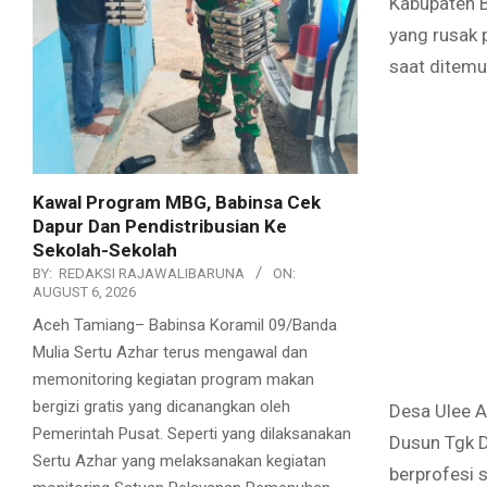
Kabupaten B
yang rusak p
saat ditemu
Kawal Program MBG, Babinsa Cek
Dapur Dan Pendistribusian Ke
Sekolah-Sekolah
BY:
REDAKSI RAJAWALIBARUNA
ON:
AUGUST 6, 2026
Aceh Tamiang– Babinsa Koramil 09/Banda
Mulia Sertu Azhar terus mengawal dan
memonitoring kegiatan program makan
bergizi gratis yang dicanangkan oleh
Desa Ulee A
Pemerintah Pusat. Seperti yang dilaksanakan
Dusun Tgk D
Sertu Azhar yang melaksanakan kegiatan
berprofesi 