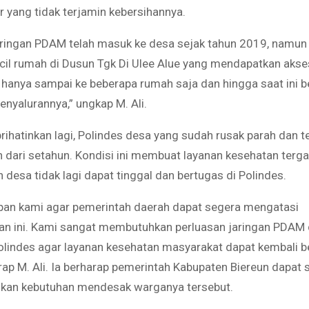
ir yang tidak terjamin kebersihannya.
ringan PDAM telah masuk ke desa sejak tahun 2019, namun
cil rumah di Dusun Tgk Di Ulee Alue yang mendapatkan akses 
hanya sampai ke beberapa rumah saja dan hingga saat ini 
enyalurannya,” ungkap M. Ali.
ihatinkan lagi, Polindes desa yang sudah rusak parah dan t
h dari setahun. Kondisi ini membuat layanan kesehatan terg
 desa tidak lagi dapat tinggal dan bertugas di Polindes.
pan kami agar pemerintah daerah dapat segera mengatasi
n ini. Kami sangat membutuhkan perluasan jaringan PDAM
olindes agar layanan kesehatan masyarakat dapat kembali b
arap M. Ali. Ia berharap pemerintah Kabupaten Biereun dapat 
kan kebutuhan mendesak warganya tersebut.