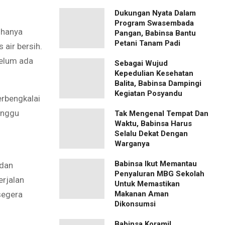
Dukungan Nyata Dalam
Program Swasembada
 hanya
Pangan, Babinsa Bantu
Petani Tanam Padi
air bersih.
belum ada
Sebagai Wujud
Kepedulian Kesehatan
Balita, Babinsa Dampingi
Kegiatan Posyandu
erbengkalai
anggu
Tak Mengenal Tempat Dan
Waktu, Babinsa Harus
Selalu Dekat Dengan
Warganya
Babinsa Ikut Memantau
 dan
Penyaluran MBG Sekolah
erjalan
Untuk Memastikan
Makanan Aman
segera
Dikonsumsi
Babinsa Koramil