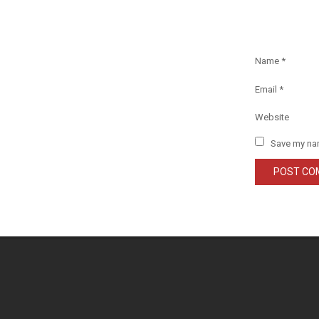
Name
*
Email
*
Website
Save my nam