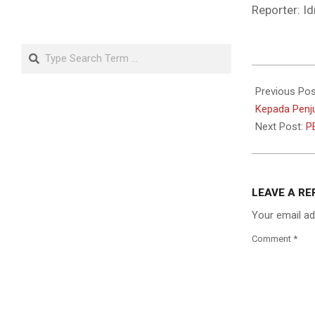
Reporter: Id
Search
2025-
04-
Previous Pos
14
Kepada Penju
Next Post:
P
LEAVE A RE
Your email ad
Comment
*