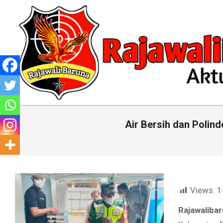
Skip
to
content
RAJAWALIBARUNA.CO
Air Bersih dan Polin
Views:
1
Rajawaliba